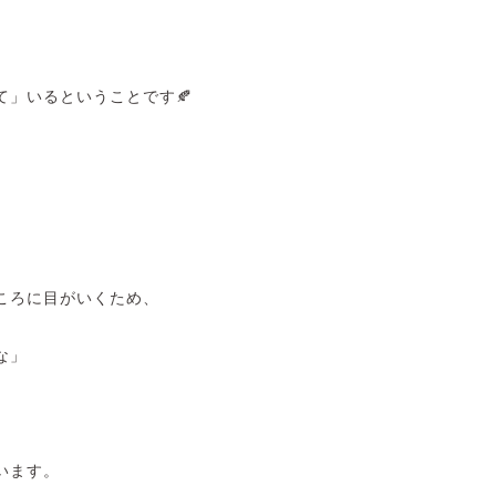
て」いるということです🍂
ころに目がいくため、
な」
います。